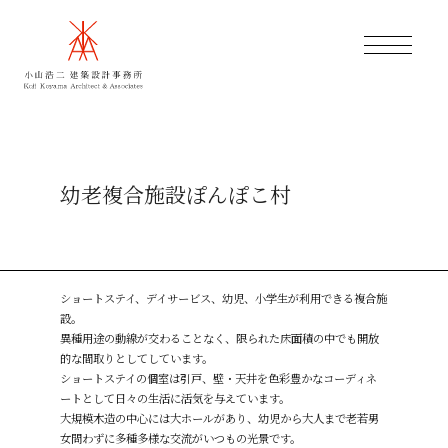
幼老複合施設ぽんぽこ村
ショートステイ、デイサービス、幼児、小学生が利用できる複合施
設。
異種用途の動線が交わることなく、限られた床面積の中でも開放
的な間取りとしてしています。
ショートステイの個室は引戸、壁・天井を色彩豊かなコーディネ
ートとして日々の生活に活気を与えています。
大規模木造の中心には大ホールがあり、幼児から大人まで老若男
女問わずに多種多様な交流がいつもの光景です。