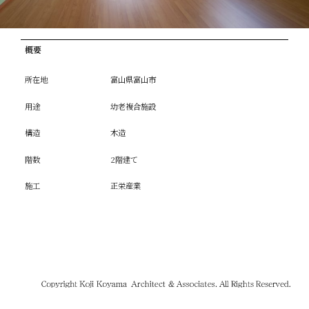
概要
所在地
富山県富山市
用途
幼老複合施設
構造
木造
階数
2階建て
施工
正栄産業